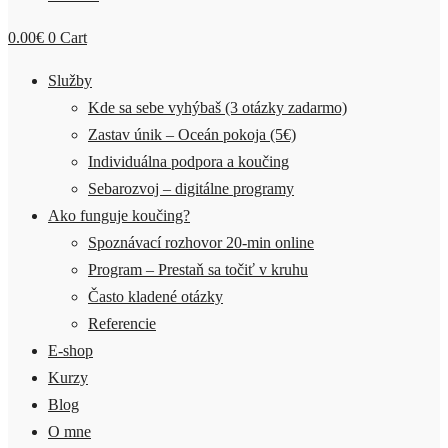
0.00
€
0
Cart
Služby
Kde sa sebe vyhýbaš (3 otázky zadarmo)
Zastav únik – Oceán pokoja (5€)
Individuálna podpora a koučing
Sebarozvoj – digitálne programy
Ako funguje koučing?
Spoznávací rozhovor 20-min online
Program – Prestaň sa točiť v kruhu
Často kladené otázky
Referencie
E-shop
Kurzy
Blog
O mne