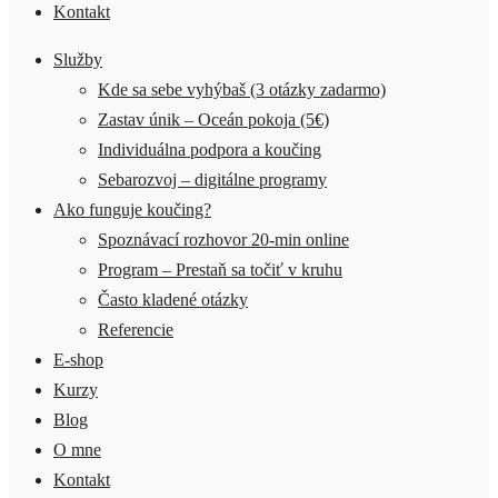
Kontakt
Služby
Kde sa sebe vyhýbaš (3 otázky zadarmo)
Zastav únik – Oceán pokoja (5€)
Individuálna podpora a koučing
Sebarozvoj – digitálne programy
Ako funguje koučing?
Spoznávací rozhovor 20-min online
Program – Prestaň sa točiť v kruhu
Často kladené otázky
Referencie
E-shop
Kurzy
Blog
O mne
Kontakt