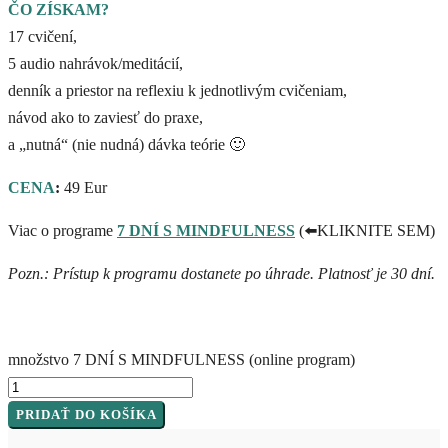
ČO ZÍSKAM?
17 cvičení,
5 audio nahrávok/meditácií,
denník a priestor na reflexiu k jednotlivým cvičeniam,
návod ako to zaviesť do praxe,
a „nutná“ (nie nudná) dávka teórie
🙂
CENA
:
49 Eur
Viac o programe
7 DNÍ S MINDFULNESS
(
⬅️
KLIKNITE SEM)
Pozn.: Prístup k programu dostanete po úhrade. Platnosť je 30 dní.
množstvo 7 DNÍ S MINDFULNESS (online program)
PRIDAŤ DO KOŠÍKA