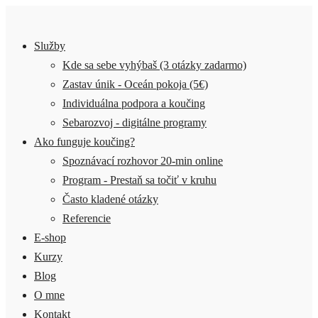
Služby
Kde sa sebe vyhýbaš (3 otázky zadarmo)
Zastav únik - Oceán pokoja (5€)
Individuálna podpora a koučing
Sebarozvoj - digitálne programy
Ako funguje koučing?
Spoznávací rozhovor 20-min online
Program - Prestaň sa točiť v kruhu
Často kladené otázky
Referencie
E-shop
Kurzy
Blog
O mne
Kontakt