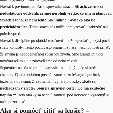
Návrat k povinnostiam často sprevádza strach.
Strach, že sme si
nedostatočne oddýchli, že sme nesplnili všetko, čo sme si plánovali.
Strach z toho, že nám tento rok unikne, rovnako ako tie
predchádzajúce.
Tento strach nás môže paralyzovať a zabrzdiť náš
pohyb vpred.
Návrat k disciplíne po období uvoľnenia môže vyvolať aj akýsi pocit
straty kontroly. Tento pocit často pramení z našej neschopnosti prijať,
že zmena je neoddeliteľnou súčasťou života. Sme zraniteľní voči
novému režimu, ale zároveň sme od neho závislí.
September nás často prinúti zamyslieť sa nad tým, čo skutočne
chceme. Týmto obdobím prechádzame so zmiešanými pocitmi,
túžbami a obavami. Zrazu sa nám vynárajú otázky:
„Kde sa
nachádzam v živote? Som na správnej ceste? Čo ma skutočne
napĺňa?“
Tieto otázky sa nedajú zamiesť pod koberec a vyžadujú si
našu pozornosť.
Ako si pomôcť cítiť sa lepšie? –