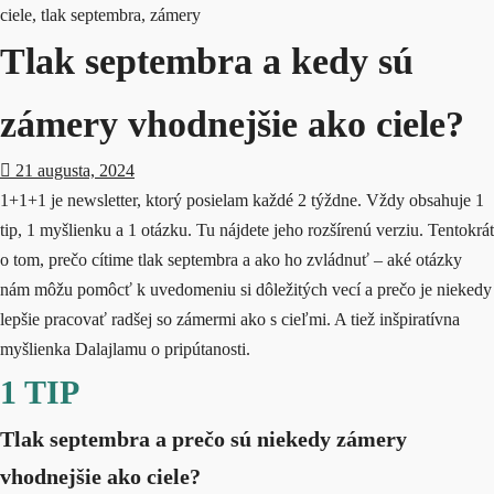
ciele
,
tlak septembra
,
zámery
Tlak septembra a kedy sú
zámery vhodnejšie ako ciele?
21 augusta, 2024
1+1+1 je newsletter, ktorý posielam každé 2 týždne. Vždy obsahuje 1
tip, 1 myšlienku a 1 otázku.
Tu nájdete jeho rozšírenú verziu.
Tentokrát
o tom, prečo cítime tlak septembra a ako ho zvládnuť – aké otázky
nám môžu pomôcť k uvedomeniu si dôležitých vecí a prečo je niekedy
lepšie pracovať radšej so zámermi ako s cieľmi. A tiež inšpiratívna
myšlienka Dalajlamu o pripútanosti.
1 TIP
Tlak septembra a prečo sú niekedy zámery
vhodnejšie ako ciele?