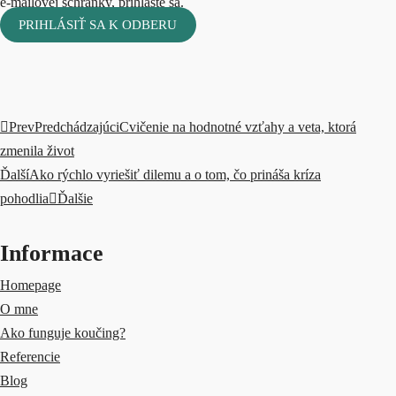
e-mailovej schránky, prihláste sa.
PRIHLÁSIŤ SA K ODBERU
Prev
Predchádzajúci
Cvičenie na hodnotné vzťahy a veta, ktorá
zmenila život
Ďalší
Ako rýchlo vyriešiť dilemu a o tom, čo prináša kríza
pohodlia
Ďalšie
Informace
Homepage
O mne
Ako funguje koučing?
Referencie
Blog