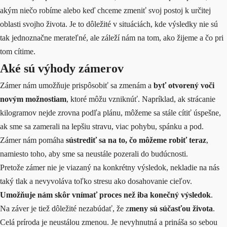
akým niečo robíme alebo keď chceme zmeniť svoj postoj k určitej
oblasti svojho života. Je to dôležité v situáciách, kde výsledky nie sú
tak jednoznačne merateľné, ale záleží nám na tom, ako žijeme a čo pri
tom cítime.
Aké sú výhody zámerov
Zámer nám umožňuje prispôsobiť sa zmenám a
byť otvorený voči
novým možnostiam
, ktoré môžu vzniknúť. Napríklad, ak strácanie
kilogramov nejde zrovna podľa plánu, môžeme sa stále cítiť úspešne,
ak sme sa zamerali na lepšiu stravu, viac pohybu, spánku a pod.
Zámer nám pomáha
sústrediť sa na to, čo môžeme robiť teraz
,
namiesto toho, aby sme sa neustále pozerali do budúcnosti.
Pretože zámer nie je viazaný na konkrétny výsledok, nekladie na nás
taký tlak a nevyvoláva toľko stresu ako dosahovanie cieľov.
Umožňuje nám skôr vnímať proces než iba konečný výsledok
.
Na záver je tiež dôležité nezabúdať, že z
meny sú súčasťou života
.
Celá príroda je neustálou zmenou. Je nevyhnutná a prináša so sebou