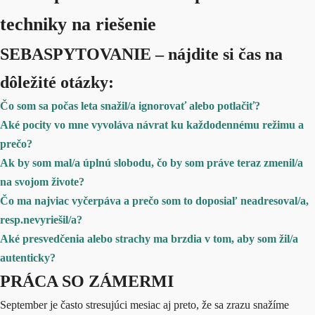
techniky na riešenie
SEBASPYTOVANIE – nájdite si čas na
dôležité otázky:
Čo som sa počas leta snažil/a ignorovať alebo potlačiť?
Aké pocity vo mne vyvoláva návrat ku každodennému režimu a
prečo?
Ak by som mal/a úplnú slobodu, čo by som práve teraz zmenil/a
na svojom živote?
Čo ma najviac vyčerpáva a prečo som to doposiaľ neadresoval/a,
resp.n
e
vyriešil/a?
Aké presvedčenia alebo strachy ma brzdia v tom, aby som žil/a
autenticky?
PRÁCA SO ZÁMERMI
September je často stresujúci mesiac aj preto, že sa zrazu snažíme