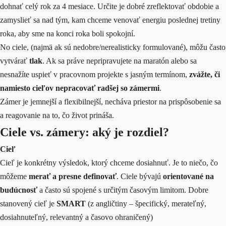
dohnať celý rok za 4 mesiace. Určite je dobré zreflektovať obdobie a
zamyslieť sa nad tým, kam chceme venovať energiu poslednej tretiny
roka, aby sme na konci roka boli spokojní.
No ciele, (najmä ak sú nedobre/nerealisticky formulované), môžu často
vytvárať
tlak
. Ak sa práve nepripravujete na maratón alebo sa
nesnažíte uspieť v pracovnom projekte s jasným termínom,
zvážte, či
namiesto cieľov nepracovať radšej so zámermi
.
Zámer je jemnejší a flexibilnejší, necháva priestor na prispôsobenie sa
a reagovanie na to, čo život prináša.
Ciele vs. zámery: aký je rozdiel?
Cieľ
Cieľ je konkrétny výsledok, ktorý chceme dosiahnuť. Je to niečo, čo
môžeme
merať a presne definovať
. Ciele bývajú
orientované na
budúcnosť
a často sú spojené s určitým časovým limitom. Dobre
stanovený cieľ je
SMART
(z angličtiny – špecifický, merateľný,
dosiahnuteľný, relevantný a časovo ohraničený)