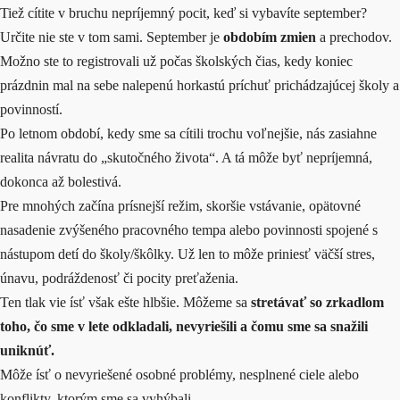
Tiež cítite v bruchu nepríjemný pocit, keď si vybavíte september?
Určite nie ste v tom sami. September je
obdobím zmien
a prechodov.
Možno ste to registrovali už počas školských čias, kedy koniec
prázdnin mal na sebe nalepenú horkastú príchuť prichádzajúcej školy a
povinností.
Po letnom období, kedy sme sa cítili trochu voľnejšie, nás zasiahne
realita návratu do „skutočného života“. A tá môže byť nepríjemná,
dokonca až bolestivá.
Pre mnohých začína prísnejší režim, skoršie vstávanie, opätovné
nasadenie zvýšeného pracovného tempa alebo povinnosti spojené s
nástupom detí do školy/škôlky. Už len to môže priniesť väčší stres,
únavu, podráždenosť či pocity preťaženia.
Ten tlak vie ísť však ešte hlbšie. Môžeme sa
stretávať so zrkadlom
toho, čo sme v lete odkladali, nevyriešili a čomu sme sa snažili
uniknúť.
Môže ísť o nevyriešené osobné problémy, nesplnené ciele alebo
konflikty, ktorým sme sa vyhýbali.