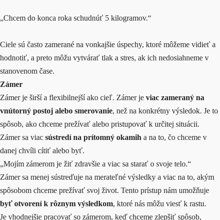
„Chcem do konca roka schudnúť 5 kilogramov.“
Ciele sú často zamerané na vonkajšie úspechy, ktoré môžeme vidieť a
hodnotiť, a preto môžu vytvárať tlak a stres, ak ich nedosiahneme v
stanovenom čase.
Zámer
Zámer je širší a flexibilnejší ako cieľ. Zámer je
viac zameraný na
vnútorný postoj alebo smerovanie
, než na konkrétny výsledok. Je to
spôsob, ako chceme prežívať alebo pristupovať k určitej situácii.
Zámer sa viac
sústredí na prítomný okamih
a na to, čo chceme v
danej chvíli cítiť alebo byť.
„Mojím zámerom je žiť zdravšie a viac sa starať o svoje telo.“
Zámer sa menej sústreďuje na merateľné výsledky a viac na to, akým
spôsobom chceme prežívať svoj život. Tento prístup nám umožňuje
byť otvorení k rôznym výsledkom
, ktoré nás môžu viesť k rastu.
Je vhodnejšie pracovať so zámerom, keď chceme zlepšiť spôsob,