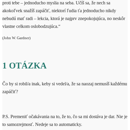
proti tebe – jednoducho myslia na seba. Učíš sa, že nech sa
akokoľvek snažíš zapáčiť, niektorí ľudia ťa jednoducho nikdy
nebudú mať radi – lekcia, ktorá je najprv znepokojujúca, no neskôr
vlastne celkom oslobodzujúca.“
(John W. Gardner)
1 OTÁZKA
Čo by si robil/a inak, keby si vedel/a, že sa naozaj nemusíš každému
zapáčiť?
P.S. Premeniť očakávania na to, že to, čo sa mi dostáva je dar. Nie je
to samozrejmosť. Nedeje sa to automaticky.