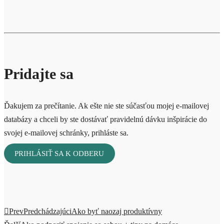
Pridajte sa
Ďakujem za prečítanie. Ak ešte nie ste súčasťou mojej e-mailovej
databázy a chceli by ste dostávať pravidelnú dávku inšpirácie do
svojej e-mailovej schránky, prihláste sa.
PRIHLÁSIŤ SA K ODBERU
Prev
Predchádzajúci
Ako byť naozaj produktívny