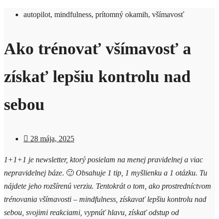
autopilot
,
mindfulness
,
prítomný okamih
,
všímavosť
Ako trénovať všímavosť a
získať lepšiu kontrolu nad
sebou
28 mája, 2025
1+1+1 je newsletter, ktorý posielam na menej pravidelnej a viac
nepravidelnej báze
. 🙂
Obsahuje 1 tip, 1 myšlienku a 1 otázku.
Tu
nájdete jeho rozšírenú verziu.
Tentokrát
o tom, ako prostredníctvom
trénovania všímavosti
– mindfulness, získavať lepšiu kontrolu nad
sebou, svojimi reakciami, vypnúť hlavu, získať odstup od