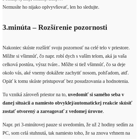
Nemusíte ho nijako oplvyvňovať, len ho sledujte.
3.minúta – Rozšírenie pozornosti
Nakoniec skúste rozšíriť svoju pozornosť na celé telo v priestore.
Môžte si všimnúť, čo napr. robí dych s vaším telom, aká ja vaša
celková postúra, výraz tváre.. Môžte si tiež všimnúť, čo sa deje
okolo vás, aké vnemy dokážete zachytiť nosom, pohľadom, atď.
Opäť k tomu skúste pristupovať bez posudzovania a hodnotenia.
Tu vzniká zároveň priestor na to,
uvedomiť si samého seba v
danej situácii a namiesto obvyklej/automatickej reakcie skúsiť
zostať otvorený a zareagovať z vedomej úrovne
.
Napr. pri 3-minútovej pauze si uvedomím, že už 2 hodiny sedím za
PC, som celá stuhnutá, tak namiesto toho, že sa znova vrhnem na