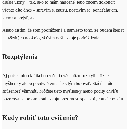
ďalšie úlohy – tak, ako to mám naučené, lebo chcem dokončiť
všetko ešte dnes – spravím si pauzu, postavím sa, ponaťahujem,
idem sa prejsť, atď.
Alebo zistím, že som podráždená a namiesto toho, že budem štekať
na všetkých naokolo, skúsim riešiť svoje podráždenie.
Rozptýlenia
Aj počas tohto krátkeho cvičenia vás môžu rozptýliť rôzne
myšlienky alebo pocity. Nemusíte s tým bojovať. Stačí si túto
skúsenosť všimnúť. Môžete tieto myšlienky alebo pocity chvíľu
pozorovať a potom vrátiť svoju pozornosť späť k dychu alebo telu.
Kedy robiť toto cvičenie?