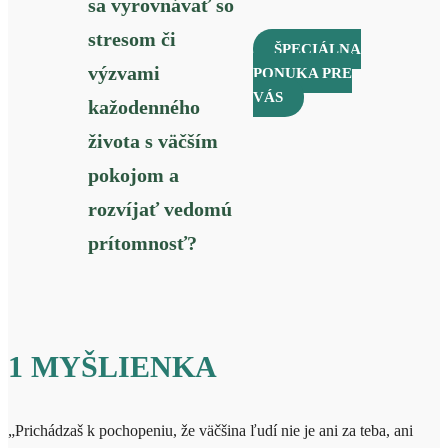
sa vyrovnávať so
stresom či
ŠPECIÁLNA
výzvami
PONUKA PRE
VÁS
kažodenného
života s väčším
pokojom a
rozvíjať vedomú
prítomnosť
?
1 MYŠLIENKA
„Prichádzaš k pochopeniu, že väčšina ľudí nie je ani za teba, ani