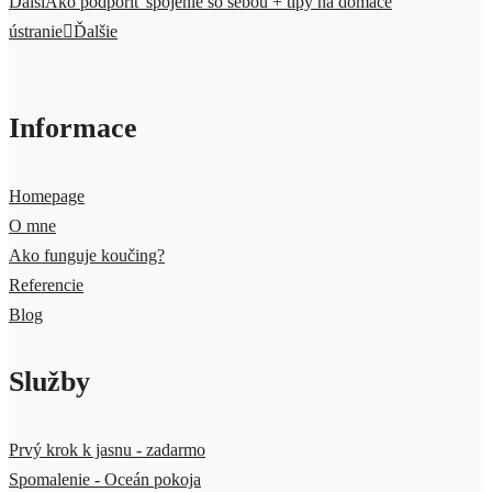
Ďalší
Ako podporiť spojenie so sebou + tipy na domáce
ústranie
Ďalšie
Informace
Homepage
O mne
Ako funguje koučing?
Referencie
Blog
Služby
Prvý krok k jasnu - zadarmo
Spomalenie - Oceán pokoja