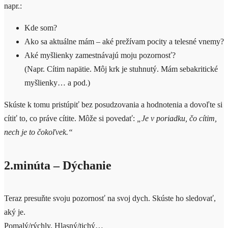
napr.:
Kde som?
Ako sa aktuálne mám – aké prežívam pocity a telesné vnemy?
Aké myšlienky zamestnávajú moju pozornosť?
(Napr. Cítim napätie. Môj krk je stuhnutý. Mám sebakritické
myšlienky… a pod.)
Skúste k tomu pristúpiť bez posudzovania a hodnotenia a dovoľte si
cítiť to, co práve cítite. Môže si povedať:
„Je v poriadku, čo cítim,
nech je to čokoľvek.“
2.minúta – Dýchanie
Teraz presuňte svoju pozornosť na svoj dych. Skúste ho sledovať,
aký je.
Pomalý/rýchly, Hlasný/tichý…