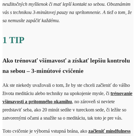
neužitočných myšlienok či mať lepší kontakt so sebou. Oboznámim
vás s technikou 3-minútovej pauzy na sprítomnenie. A tiež o tom, že
sa nemusíte zapáčiť každému.
1 TIP
Ako trénovať všímavosť a získať lepšiu kontrolu
na sebou – 3-minútové cvičenie
Ak ste niekedy uvažovali o tom, že by ste chceli začleniť do vášho
života meditáciu alebo techniky na upokojenie mysle, či
trénovanie
všímavosti a prítomného okamihu
, no zároveň si neviete
predstaviť seba, ako 20 minút sedíte v tureckom sede, či ležíte so
zatvorenými očami a snažíte sa o meditáciu, tak toto je pre vás.
Toto cvičenie je výborná vstupná brána, ako
začleniť mindfulness