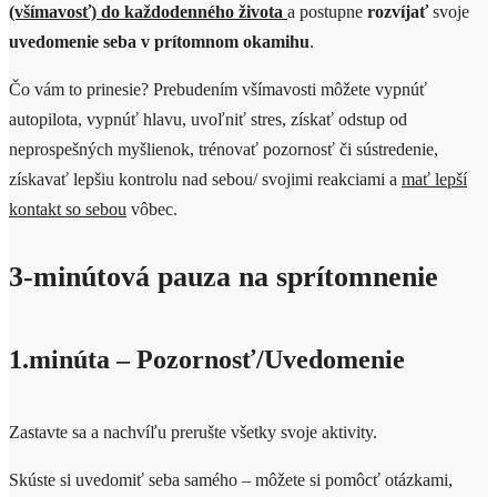
(všímavosť) do každodenného života
a postupne
rozvíjať
svoje
uvedomenie seba v prítomnom okamihu
.
Čo vám to prinesie? Prebudením všímavosti môžete vypnúť
autopilota, vypnúť hlavu, uvoľniť stres, získať odstup od
neprospešných myšlienok, trénovať pozornosť či sústredenie,
získavať lepšiu kontrolu nad sebou/ svojimi reakciami a
mať lepší
kontakt so sebou
vôbec.
3-minútová pauza na sprítomnenie
1.minúta – Pozornosť/Uvedomenie
Zastavte sa a nachvíľu prerušte všetky svoje aktivity.
Skúste si uvedomiť seba samého – môžete si pomôcť otázkami,