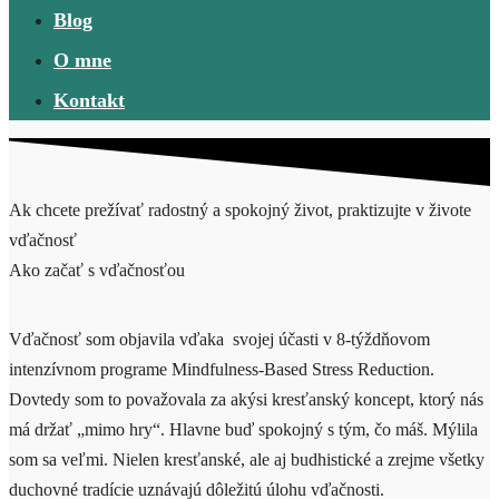
Blog
O mne
Kontakt
Ak chcete prežívať radostný a spokojný život, praktizujte v živote
vďačnosť
Ako začať s vďačnosťou
Vďačnosť som objavila vďaka svojej účasti v 8-týždňovom
intenzívnom programe Mindfulness-Based Stress Reduction.
Dovtedy som to považovala za akýsi kresťanský koncept, ktorý nás
má držať „mimo hry“. Hlavne buď spokojný s tým, čo máš. Mýlila
som sa veľmi. Nielen kresťanské, ale aj budhistické a zrejme všetky
duchovné tradície uznávajú dôležitú úlohu vďačnosti.