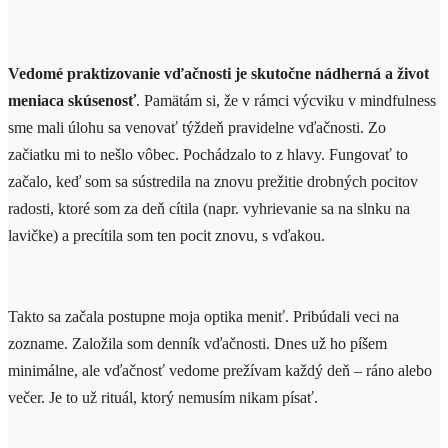
Vedomé praktizovanie vďačnosti je skutočne nádherná a život
meniaca skúsenosť
. Pamätám si, že v rámci výcviku v mindfulness
sme mali úlohu sa venovať týždeň pravidelne vďačnosti. Zo
začiatku mi to nešlo vôbec. Pochádzalo to z hlavy. Fungovať to
začalo, keď som sa sústredila na znovu prežitie drobných pocitov
radosti, ktoré som za deň cítila (napr. vyhrievanie sa na slnku na
lavičke) a precítila som ten pocit znovu, s vďakou.
Takto sa začala postupne moja optika meniť. Pribúdali veci na
zozname. Založila som denník vďačnosti. Dnes už ho píšem
minimálne, ale vďačnosť vedome prežívam každý deň – ráno alebo
večer. Je to už rituál, ktorý nemusím nikam písať.