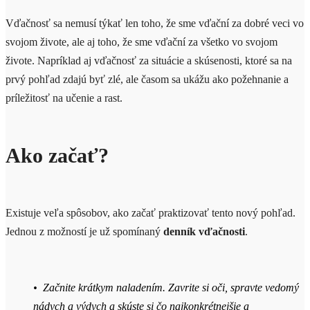
Vďačnosť sa nemusí týkať len toho, že sme vďační za dobré veci vo
svojom živote, ale aj toho, že sme vďační za všetko vo svojom
živote. Napríklad aj vďačnosť za situácie a skúsenosti, ktoré sa na
prvý pohľad zdajú byť zlé, ale časom sa ukážu ako požehnanie a
príležitosť na učenie a rast.
Ako začať?
Existuje veľa spôsobov, ako začať praktizovať tento nový pohľad.
Jednou z možností je už spomínaný
denník vďačnosti
.
• Začnite krátkym naladením. Zavrite si oči, spravte vedomý
nádych a výdych a skúste si čo najkonkrétnejšie a