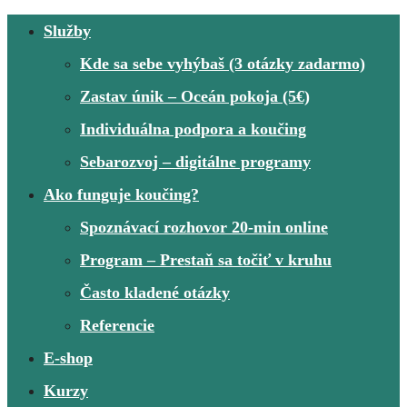
Služby
Kde sa sebe vyhýbaš (3 otázky zadarmo)
Zastav únik – Oceán pokoja (5€)
Individuálna podpora a koučing
Sebarozvoj – digitálne programy
Ako funguje koučing?
Spoznávací rozhovor 20-min online
Program – Prestaň sa točiť v kruhu
Často kladené otázky
Referencie
E-shop
Kurzy